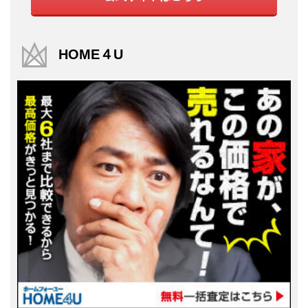
HOME４U