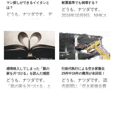
マン探しができるイイタンと
耐震基準でも倒壊する？
は？
どうも、ナツダです。
どうも、ナツダです。 デ
2016年10月9日、NHKス
ータベースを活用した不
ペシャルで「あなたの家
動産流通促進のためのサ
が危ない ～熊本地震から
ービスを展開するマンシ
の警告～」という番組を
ョンリサーチ株式会社
やっていました。 4月の
が、新たに「イイタン」
熊本地震では、最新の耐
というサイトを立ち上げ
震基準導入以降に建った
ました。 なんか、不動産
住宅でも倒壊したとい
2016/12/3
2016/12/3
購入や売却の入り口がド
う・・・。 中古住宅の査
感情移入してしまった「親の
行政代執行による空き家撤去
ンドン変わってきます
定では耐震基準への適合
家を片づける」を読んだ感想
29件中18件の費用が未回収！
ね。 不動産屋の担当者と
度を見られると思います
どうも、ナツダです。
どうも、ナツダです。 読
交流できるサイト「イイ
ので、とても気になる番
「親の家を片づける」と
売新聞に「空き家撤去費
タン」とは？ 「マンショ
組内容でした。 新耐震基
いう本を読みましたの
6割未回収」という記事
ン.navi」という一括査定
準とは？ そもそも、新耐
で、感想を書きたいと思
が載っていました。
サイトを運営しているマ
震基準ってなんでしょ
います。 この本は、どの
2015年5月に空家対策特
ンションリサーチ株式会
う？ これから新築される
ように親の家を片付けた
別措置法が施行され「特
社が、面白そうなサイト
方には馴染みのある言葉