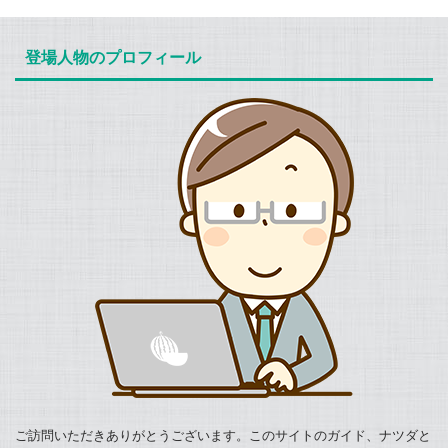
か、15組の人たちの実例
定空き家」に指定された
を立ち上げました。 参考
かもしれませんが、ずっ
をもとに書かれていま
空き家は、行政の指導や
イイタン
と昔に家を建てちゃった
登場人物のプロフィール
す。 子供たちが片付けた
勧告、命令に従わない場
（https://iitan.jp/） 『イイ
人にとっては「何となく
例もあれば、親が自ら片
合に行政代執行で撤去で
タン』は、不動産会社に
最近よく聞くけど、中身
付けた例もあります。 私
きるようになりました。
所属するエージェントが
はどうなっ ...
も、祖父母が暮らしてい
新聞によると、2011年か
企 ...
た空き家を両親や伯父伯
ら15年までに撤去した行
母と一緒に四苦八苦しな
政代執行は29件あったそ
がら片付けた経験があり
うです。 行政代執行によ
ます。ですので「そうそ
る空き家撤去件数 2011
う！」とか「あっ、そう
年・・・1件 2012
いう方法もあるのね」と
年・・・1件 2013
記憶を呼び起こしながら
年・・・6件 2014
読みました。 これから親
年・・・7件 2015
の家を片付ける人には、
年・・・14件 ← 特措法
とても参考になる本だと
の施行で急増 空き家の解
思います。 親は自分 ...
...
ご訪問いただきありがとうございます。このサイトのガイド、ナツダと